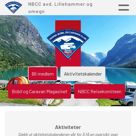
NBCC avd. Lillehammer og
omegn
Bli medlem
Aktivitetskalender
Bobil og Caravan Magasinet
NBCC Reisekomiteen
Aktiviteter
Sjekk ut aktivitetskalenderen vår for å få en oversikt over