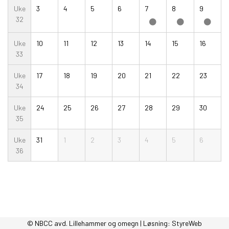
Uke
3
4
5
6
7
8
9
32
Uke
10
11
12
13
14
15
16
33
Uke
17
18
19
20
21
22
23
34
Uke
24
25
26
27
28
29
30
35
Uke
31
1
2
3
4
5
6
36
© NBCC avd. Lillehammer og omegn | Løsning:
StyreWeb