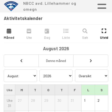
NBCC avd. Lillehammer og
omegn
Aktivitetskalender
Måned
Uke
Dag
Liste
Søk
Utvid
August
2026
Denne måned
Uke
M
T
O
T
F
L
S
Uke
27
28
29
30
31
1
2
31